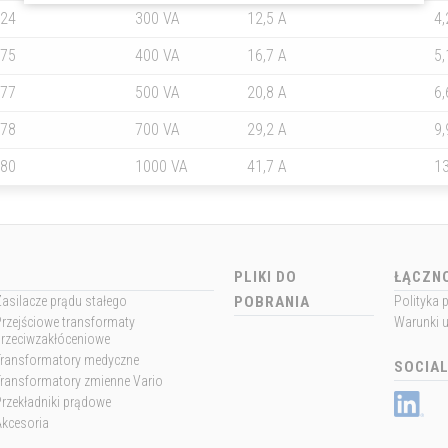
524
300 VA
12,5 A
4,
375
400 VA
16,7 A
5,
377
500 VA
20,8 A
6,
378
700 VA
29,2 A
9,
380
1000 VA
41,7 A
13
PLIKI DO
ŁĄCZN
asilacze prądu stałego
POBRANIA
Polityka 
rzejściowe transformaty
Warunki 
przeciwzakłóceniowe
Transformatory medyczne
SOCIAL
Transformatory zmienne Vario
rzekładniki prądowe
Akcesoria