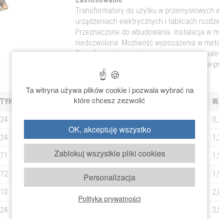
Transformatory do użytku w przemysłowych in
urządzeniach elektrycznych i tablicach rozdzi
Przeznaczone do wbudowania. Instalacja w m
niedozwolona. Możliwość wyposażenia w met
Transformatory nieodporne na zwarcie – nal
zabezpieczenia przeciwzwarciowe i przeciw-p
Ta witryna używa plików cookie i pozwala wybrać na
które chcesz zezwolić
TYKUŁU
MOC
WTÓRNY PRĄDU
W
024
35 VA
1,5 A
0,
OK, akceptuję wszystko
024
60 VA
2,5 A
1,
Zablokuj wszystkie pliki cookies
371
80 VA
3,3 A
1,
372
110 VA
4,6 A
1,
Personalizacja
510
160 VA
6,7 A
2,
Polityka prywatności
024
220 VA
9,2 A
3,