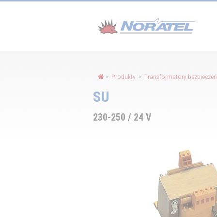
Panel zarządzania plikami cookies
>
Produkty
>
Transformatory bezpiecze
SU
230-250 / 24 V