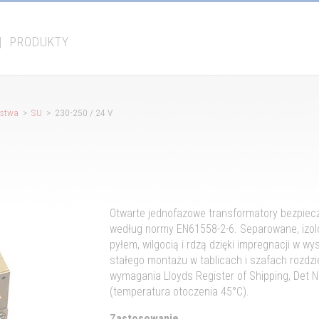
|
PRODUKTY
ństwa
>
SU
> 230-250 / 24 V
Otwarte jednofazowe transformatory bezpiec
według normy EN61558-2-6. Separowane, izo
pyłem, wilgocią i rdzą dzięki impregnacji w w
stałego montażu w tablicach i szafach rozdzi
wymagania Lloyds Register of Shipping, Det N
(temperatura otoczenia 45°C).
Zastosowanie