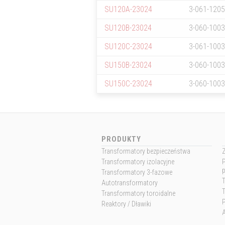
SU120A-23024
3-061-120
SU120B-23024
3-060-100
SU120C-23024
3-061-100
SU150B-23024
3-060-100
SU150C-23024
3-060-100
PRODUKTY
Transformatory bezpieczeństwa
Z
Transformatory izolacyjne
P
Transformatory 3-fazowe
Autotransformatory
Transformatory toroidalne
P
Reaktory / Dławiki