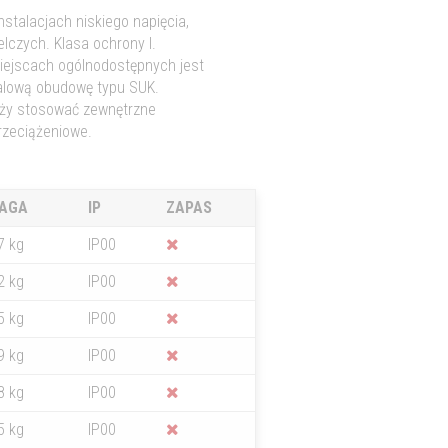
stalacjach niskiego napięcia,
elczych. Klasa ochrony I.
iejscach ogólnodostępnych jest
alową obudowę typu SUK.
eży stosować zewnętrzne
rzeciążeniowe.
AGA
IP
ZAPAS
7 kg
IP00
2 kg
IP00
5 kg
IP00
9 kg
IP00
8 kg
IP00
5 kg
IP00