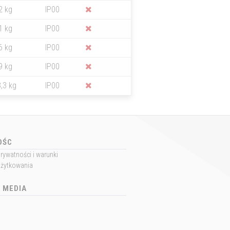
2 kg
IP00
1 kg
IP00
6 kg
IP00
9 kg
IP00
,3 kg
IP00
OŚC
prywatności i warunki
użytkowania
 MEDIA