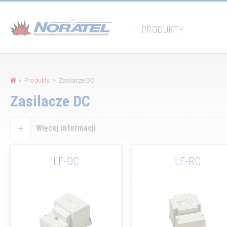
Panel zarządzania plikami cookies
|
PRODUKTY
>
Produkty
> Zasilacze DC
Zasilacze DC
Więcej informacji
LF-DC
LF-RC