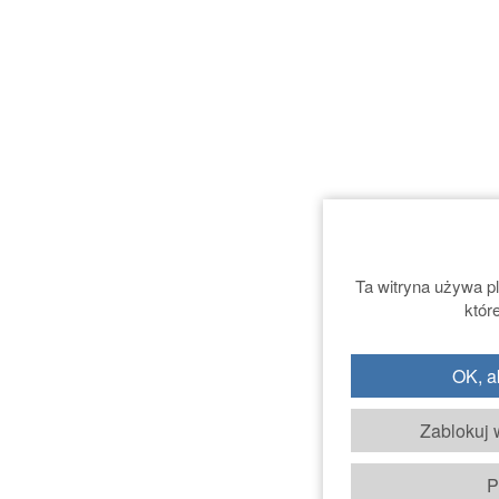
Ta witryna używa p
któr
OK, a
Zablokuj w
P