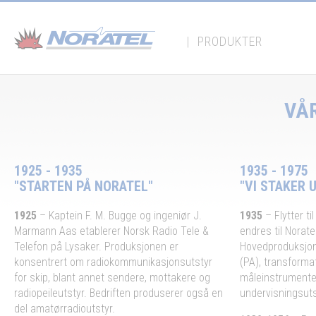
Panel for informasjonskapsler
|
PRODUKTER
VÅR
1925 - 1935
1935 - 1975
"STARTEN PÅ NORATEL"
"VI STAKER 
1925
– Kaptein F. M. Bugge og ingeniør J.
1935
– Flytter t
Marmann Aas etablerer Norsk Radio Tele &
endres til Norate
Telefon på Lysaker. Produksjonen er
Hovedproduksjon
konsentrert om radiokommunikasjonsutstyr
(PA), transformat
for skip, blant annet sendere, mottakere og
måleinstrumenter
radiopeileutstyr. Bedriften produserer også en
undervisningsuts
del amatørradioutstyr.