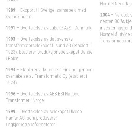
Noratel Nederlan
1989
– Eksport til Sverige, samarbeid med
2004
– Noratel, 
svensk agent.
nesten 80 år, kj
1991
– Overtakelse av Lübcke A/S i Danmark.
investeringsfond,
Noratel å utvide 
1993
– Overtakelse av det svenske
transformatorbra
transformatorselskapet Elsund AB (etablert i
1923). Etablerer produksjonsselskapet Dansel
i Polen.
1994
– Etablerer virksomhet i Finland gjennom
overtakelse av Transformatic Oy (etablert i
1974).
1996
– Overtakelse av ABB ESI National
Transformer i Norge.
1999
– Overtakelse av selskapet Ulveco
Hamar AS, som produserer
ringkjernetransformatorer.