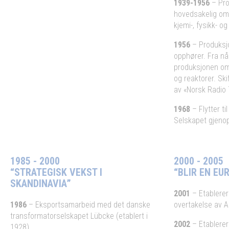
1939-1956
– Pro
hovedsakelig om 
kjemi-, fysikk- o
1956
– Produksjo
opphører. Fra nå
produksjonen om 
og reaktorer. Ski
av «Norsk Radio 
1968
– Flytter ti
Selskapet gjeno
1985 - 2000
2000 - 2005
“STRATEGISK VEKST I
“BLIR EN EU
SKANDINAVIA”
2001
– Etablerer
1986
– Eksportsamarbeid med det danske
overtakelse av A
transformatorselskapet Lübcke (etablert i
2002
– Etablerer
1928).