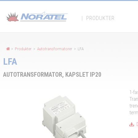
Panel for informasjonskapsler
|
PRODUKTER
>
Produkter
>
Autotransformatorer
> LFA
LFA
AUTOTRANSFORMATOR, KAPSLET IP20
1-fa
Tran
tren
term
D