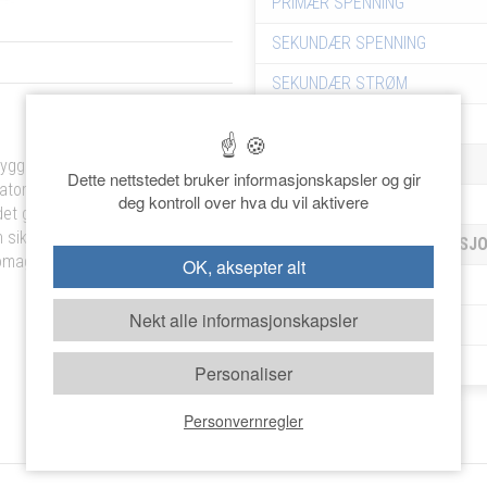
PRIMÆR SPENNING
SEKUNDÆR SPENNING
SEKUNDÆR STRØM
KAPSLINGSKLASSE
DIMENSJONER
ygging i skap. Utført med ikke
Dette nettstedet bruker informasjonskapsler og gir
mator. Noratels Vario®-
deg kontroll over hva du vil aktivere
VEKT
et gjelder trinnløs regulering
 sikrer en uforvrengt
BESTILLINGSINFORMASJ
omagnetisk støy (radiostøy).
OK, aksepter alt
ART. NR.
Nekt alle informasjonskapsler
EAN NR.
LAGER
Personaliser
Personvernregler