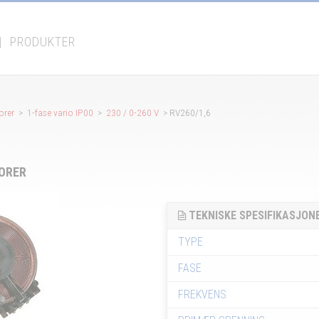
|
PRODUKTER
torer
>
1-fase vario IP00
>
230 / 0-260 V
> RV260/1,6
ORER
TEKNISKE SPESIFIKASJON
TYPE
FASE
FREKVENS