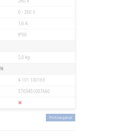
260 V
0 - 260 V
1,6 A
IP00
2,0 kg
ON
4-101-100165
5703451007660
Prisforespørsel