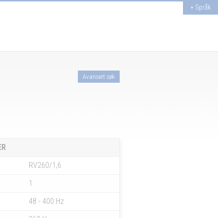
+ Språk
Avansert søk
ER
RV260/1,6
1
48 - 400 Hz