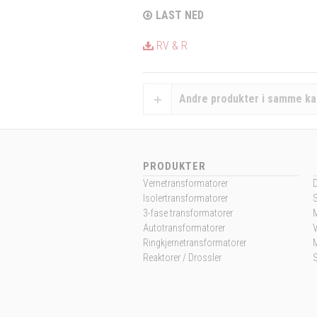
LAST NED
RV & R
Andre produkter i samme ka
PRODUKTER
Vernetransformatorer
Isolertransformatorer
3-fase transformatorer
M
Autotransformatorer
V
Ringkjernetransformatorer
Reaktorer / Drossler
S