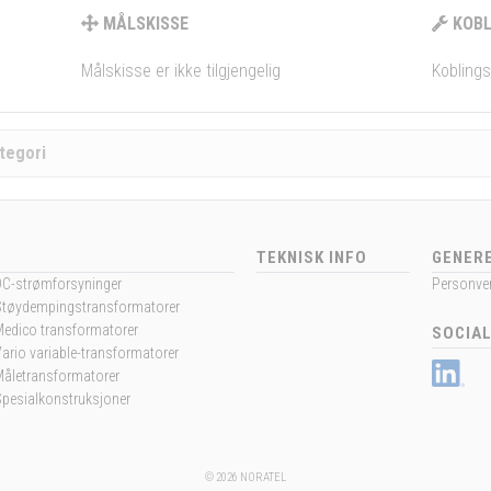
MÅLSKISSE
KOBL
Målskisse er ikke tilgjengelig
Koblings
tegori
TEKNISK INFO
GENERE
DC-strømforsyninger
Personver
Støydempingstransformatorer
edico transformatorer
SOCIAL
ario variable-transformatorer
Måletransformatorer
pesialkonstruksjoner
© 2026 NORATEL