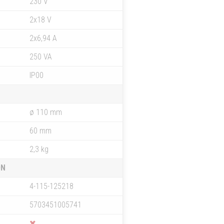
230 V
2x18 V
2x6,94 A
250 VA
IP00
ø 110 mm
60 mm
2,3 kg
ON
4-115-125218
5703451005741