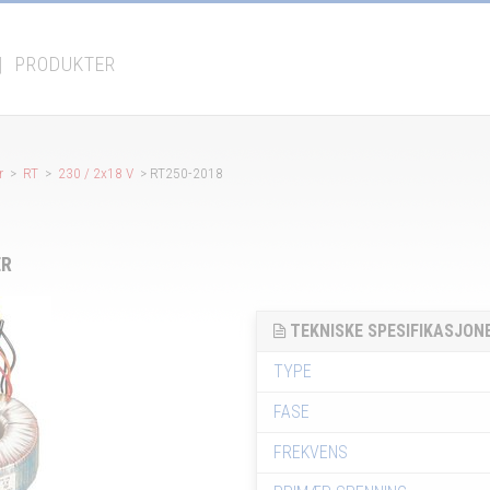
|
PRODUKTER
er
>
RT
>
230 / 2x18 V
> RT250-2018
ER
TEKNISKE SPESIFIKASJON
TYPE
FASE
FREKVENS