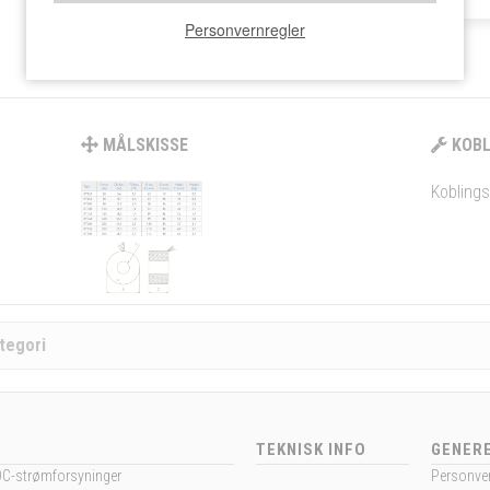
Personvernregler
MÅLSKISSE
KOBL
Koblings
tegori
TEKNISK INFO
GENERE
DC-strømforsyninger
Personver