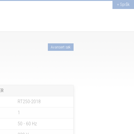
+ Språk
Avansert søk
ER
RT250-2018
1
50 - 60 Hz