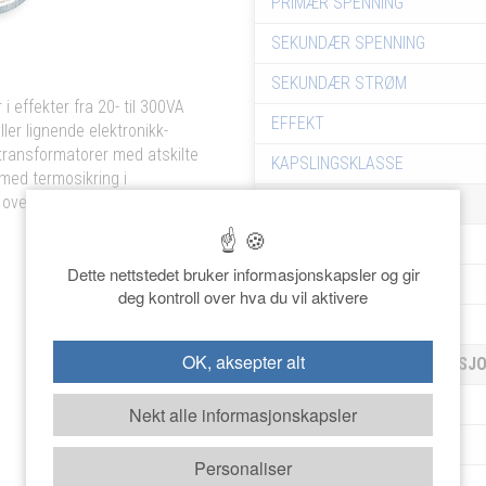
PRIMÆR SPENNING
SEKUNDÆR SPENNING
SEKUNDÆR STRØM
 effekter fra 20- til 300VA
EFFEKT
ler lignende elektronikk-
transformatorer med atskilte
KAPSLINGSKLASSE
 med termosikring i
 overlast beskyttelse.
DIMENSJONER
BREDDE
Dette nettstedet bruker informasjonskapsler og gir
HØYDE
deg kontroll over hva du vil aktivere
VEKT
OK, aksepter alt
BESTILLINGSINFORMASJ
ART. NR.
Nekt alle informasjonskapsler
EAN NR.
Personaliser
LAGER