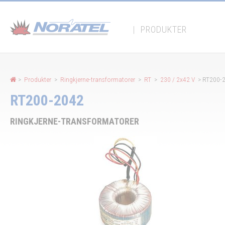
Panel for informasjonskapsler
|
PRODUKTER
>
Produkter
>
Ringkjerne-transformatorer
>
RT
>
230 / 2x42 V
> RT200-
RT200-2042
RINGKJERNE-TRANSFORMATORER