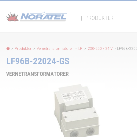
Panel for informasjonskapsler
|
PRODUKTER
>
Produkter
>
Vernetransformatorer
>
LF
>
230-250 / 24 V
> LF96B-220
LF96B-22024-GS
VERNETRANSFORMATORER