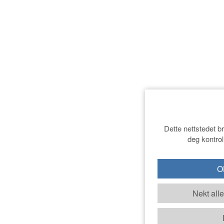
Dette nettstedet b
deg kontrol
OK
Nekt all