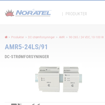
Panel for informasjonskapsler
|
PRODUKTER
>
Produkter
>
DC-strømforsyninger
>
AMR
>
90-265 / 24 VDC, 10-100 W
AMR5-24LS/91
DC-STRØMFORSYNINGER