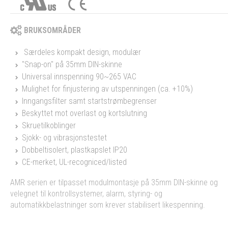
BRUKSOMRÅDER
Særdeles kompakt design, modulær
"Snap-on" på 35mm DIN-skinne
Universal innspenning 90~265 VAC
Mulighet for finjustering av utspenningen (ca. +10%)
Inngangsfilter samt startstrømbegrenser
Beskyttet mot overlast og kortslutning
Skruetilkoblinger
Sjokk- og vibrasjonstestet
Dobbeltisolert, plastkapslet IP20
CE-merket, UL-recogniced/listed
AMR serien er tilpasset modulmontasje på 35mm DIN-skinne og
velegnet til kontrollsystemer, alarm, styring- og
automatikkbelastninger som krever stabilisert likespenning.