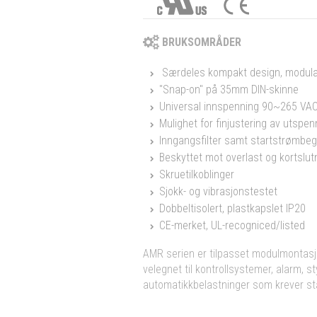
BRUKSOMRÅDER
Særdeles kompakt design, modu
"Snap-on" på 35mm DIN-skinne
Universal innspenning 90~265 VA
Mulighet for finjustering av utspe
Inngangsfilter samt startstrømbe
Beskyttet mot overlast og kortslu
Skruetilkoblinger
Sjokk- og vibrasjonstestet
Dobbeltisolert, plastkapslet IP20
CE-merket, UL-recogniced/listed
AMR serien er tilpasset modulmontas
velegnet til kontrollsystemer, alarm, st
automatikkbelastninger som krever sta