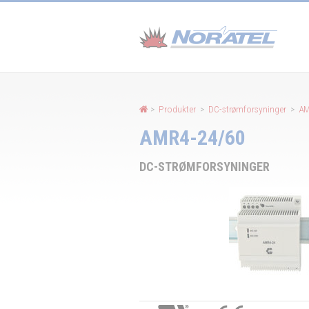
Panel for informasjonskapsler
>
Produkter
>
DC-strømforsyninger
>
A
AMR4-24/60
DC-STRØMFORSYNINGER