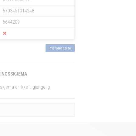
5703451014248
6644209
Prisforespørsel
INGSSKJEMA
skjema er ikke tilgjengelig