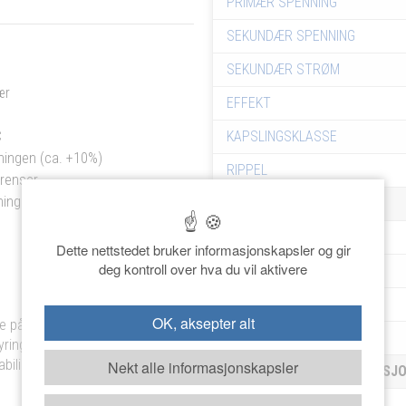
PRIMÆR SPENNING
SEKUNDÆR SPENNING
SEKUNDÆR STRØM
lær
EFFEKT
C
KAPSLINGSKLASSE
nningen (ca. +10%)
RIPPEL
grenser
tning
DIMENSJONER
BREDDE
Dette nettstedet bruker informasjonskapsler og gir
deg kontroll over hva du vil aktivere
DYBDE
HØYDE
OK, aksepter alt
je på 35mm DIN-skinne og
VEKT
yring- og
bilisert likespenning.
Nekt alle informasjonskapsler
BESTILLINGSINFORMASJ
ART. NR.