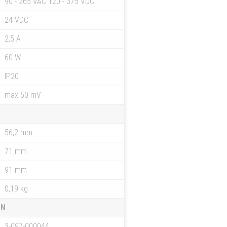
90 - 265 VAC 120 - 375 VDC
24 VDC
2,5 A
60 W
IP20
max 50 mV
56,2 mm
71 mm
91 mm
0,19 kg
ON
3-097-000044