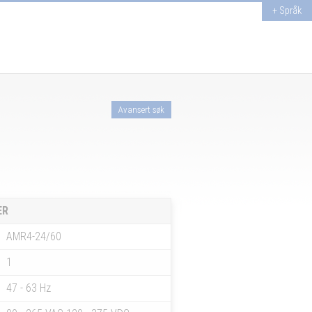
+ Språk
Avansert søk
ER
AMR4-24/60
1
47 - 63 Hz