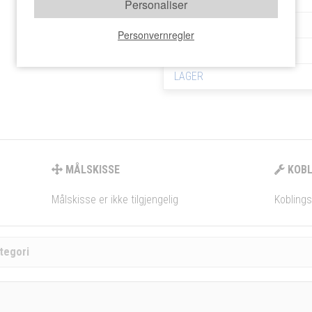
Personaliser
EAN NR.
Personvernregler
EL NR.
LAGER
MÅLSKISSE
KOBL
Målskisse er ikke tilgjengelig
Koblings
tegori