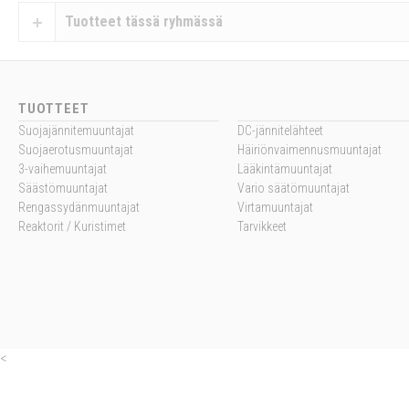
Tuotteet tässä ryhmässä
TUOTTEET
Suojajännitemuuntajat
DC-jännitelähteet
Suojaerotusmuuntajat
Häiriönvaimennusmuuntajat
3-vaihemuuntajat
Lääkintämuuntajat
Säästömuuntajat
Vario säätömuuntajat
Rengassydänmuuntajat
Virtamuuntajat
Reaktorit / Kuristimet
Tarvikkeet
<