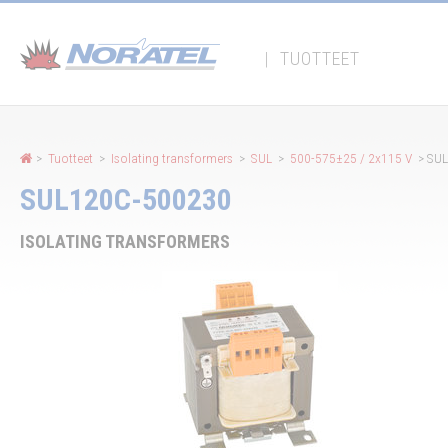
Evästeiden hallintapaneeli
|
TUOTTEET
>
Tuotteet
>
Isolating transformers
>
SUL
>
500-575±25 / 2x115 V
> SU
SUL120C-500230
ISOLATING TRANSFORMERS