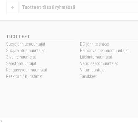
Tuotteet tässä ryhmässä
TUOTTEET
Suojajännitemuuntajat
DC-jännitelähteet
Suojaerotusmuuntajat
Häiriönvaimennusmuuntajat
3-vaihemuuntajat
Lääkintämuuntajat
Säästömuuntajat
Vario säätömuuntajat
Rengassydänmuuntajat
Virtamuuntajat
Reaktorit / Kuristimet
Tarvikkeet
<