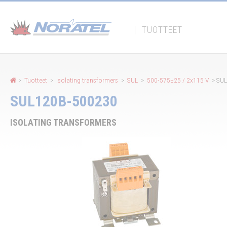
Evästeiden hallintapaneeli
|
TUOTTEET
>
Tuotteet
>
Isolating transformers
>
SUL
>
500-575±25 / 2x115 V
> SU
SUL120B-500230
ISOLATING TRANSFORMERS