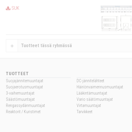
SUK
Tuotteet tässä ryhmässä
TUOTTEET
Suojajännitemuuntajat
DC-jännitelähteet
Suojaerotusmuuntajat
Häiriönvaimennusmuuntajat
3-vaihemuuntajat
Lääkintämuuntajat
Säästömuuntajat
Vario säätömuuntajat
Rengassydänmuuntajat
Virtamuuntajat
Reaktorit / Kuristimet
Tarvikkeet