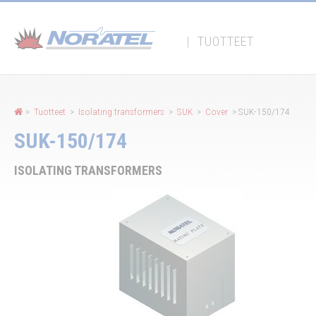
Evästeiden hallintapaneeli
|
TUOTTEET
>
Tuotteet
>
Isolating transformers
>
SUK
>
Cover
> SUK-150/174
SUK-150/174
ISOLATING TRANSFORMERS