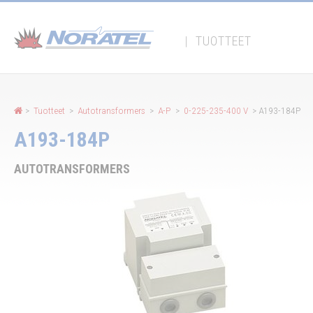
Evästeiden hallintapaneeli
|
TUOTTEET
>
Tuotteet
>
Autotransformers
>
A-P
>
0-225-235-400 V
> A193-184P
A193-184P
AUTOTRANSFORMERS