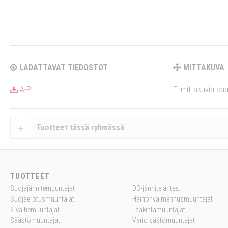
LADATTAVAT TIEDOSTOT
MITTAKUVA
A-P
Ei mittakuvia saa
Tuotteet tässä ryhmässä
TUOTTEET
Suojajännitemuuntajat
DC-jännitelähteet
Suojaerotusmuuntajat
Häiriönvaimennusmuuntajat
3-vaihemuuntajat
Lääkintämuuntajat
Säästömuuntajat
Vario säätömuuntajat