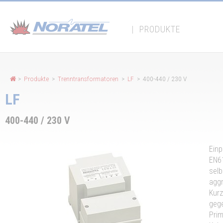
Cookie-Einstellungen
|
PRODUKTE
>
Produkte
>
Trenntransformatoren
>
LF
> 400-440 / 230 V
LF
400-440 / 230 V
Einp
EN61
selb
aggr
Kurz
geg
Prim