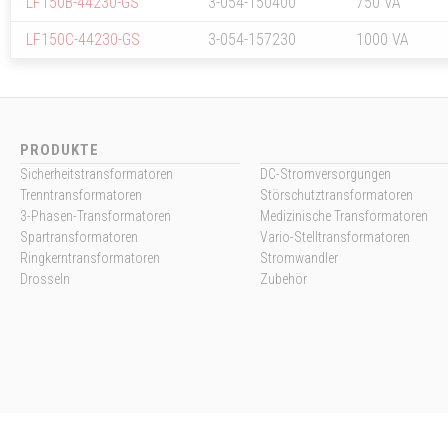
LF150B-44230-GS
3-054-150400
750 VA
LF150C-44230-GS
3-054-157230
1000 VA
PRODUKTE
Sicherheitstransformatoren
DC-Stromversorgungen
Trenntransformatoren
Störschutztransformatoren
3-Phasen-Transformatoren
Medizinische Transformatoren
Spartransformatoren
Vario-Stelltransformatoren
Ringkerntransformatoren
Stromwandler
Drosseln
Zubehör