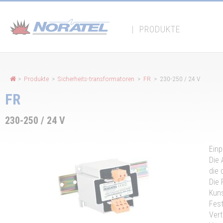
Cookie-Einstellungen
|
PRODUKTE
>
Produkte
>
Sicherheits-transformatoren
>
FR
> 230-250 / 24 V
FR
230-250 / 24 V
Einp
Die 
die 
Die 
Kuns
Fest
Vert