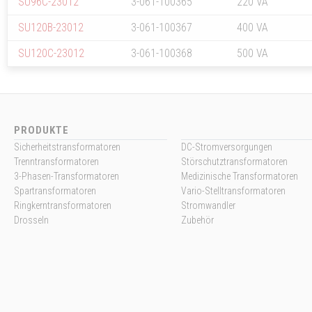
SU96C-23012
3-061-100365
220 VA
SU120B-23012
3-061-100367
400 VA
SU120C-23012
3-061-100368
500 VA
PRODUKTE
Sicherheitstransformatoren
DC-Stromversorgungen
Trenntransformatoren
Störschutztransformatoren
3-Phasen-Transformatoren
Medizinische Transformatoren
Spartransformatoren
Vario-Stelltransformatoren
Ringkerntransformatoren
Stromwandler
Drosseln
Zubehör