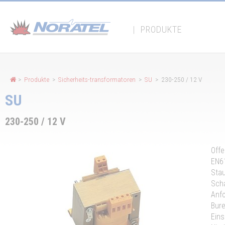
Cookie-Einstellungen
|
PRODUKTE
>
Produkte
>
Sicherheits-transformatoren
>
SU
> 230-250 / 12 V
SU
230-250 / 12 V
Offe
EN61
Stau
Scha
Anfo
Bure
Eins