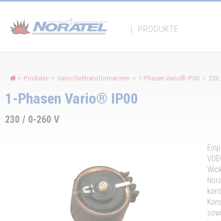
Cookie-Einstellungen
|
PRODUKTE
>
Produkte
>
Vario-Stelltransformatoren
>
1-Phasen Vario® IP00
> 230 
1-Phasen Vario® IP00
230 / 0-260 V
Einp
VDE0
Wick
Nora
kont
Kons
sowi