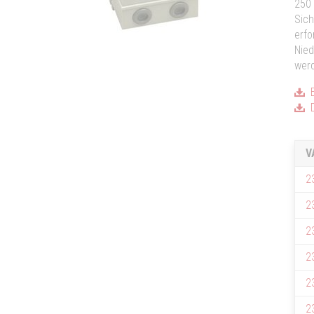
250 
Sich
erfo
Nied
wer
E
D
V
2
2
2
2
2
2