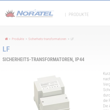
Cookie-Einstellungen
|
PRODUKTE
>
Produkte
>
Sicherheits-transformatoren
> LF
LF
SICHERHEITS-TRANSFORMATOREN, IP44
Kurz
nach
Ver
Sch
durc
die 
Die