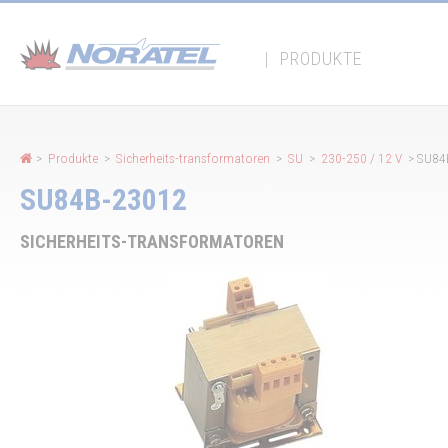
Cookie-Einstellungen
|
PRODUKTE
>
Produkte
>
Sicherheits-transformatoren
>
SU
>
230-250 / 12 V
> SU84
SU84B-23012
SICHERHEITS-TRANSFORMATOREN