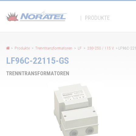
Cookie-Einstellungen
|
PRODUKTE
>
Produkte
>
Trenntransformatoren
>
LF
>
230-250 / 115 V
> LF96C-22
LF96C-22115-GS
TRENNTRANSFORMATOREN