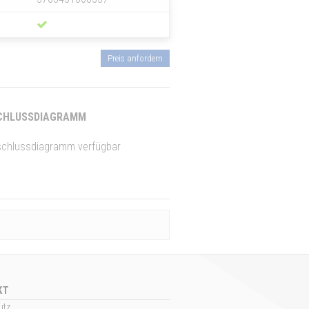
Preis anfordern
HLUSSDIAGRAMM
schlussdiagramm verfügbar
KT
utz