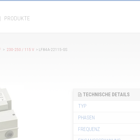
|
PRODUKTE
F
>
230-250 / 115 V
> LF84A-22115-GS
TECHNISCHE DETAILS
TYP
PHASEN
FREQUENZ