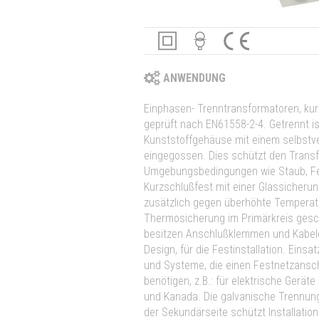
ANWENDUNG
Einphasen- Trenntransformatoren, kur
geprüft nach EN61558-2-4. Getrennt is
Kunststoffgehäuse mit einem selbstv
eingegossen. Dies schützt den Trans
Umgebungsbedingungen wie Staub, Feu
Kurzschlußfest mit einer Glassicheru
zusätzlich gegen überhöhte Temperat
Thermosicherung im Primärkreis gesch
besitzen Anschlußklemmen und Kabe
Design, für die Festinstallation. Einsa
und Systeme, die einen Festnetzansc
benötigen, z.B.: für elektrische Gerä
und Kanada. Die galvanische Trennun
der Sekundärseite schützt Installati