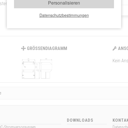
Personalisieren
stems, in dem Erdungsfehler
LAGERND
Datenschutzbestimmungen
GRÖSSENDIAGRAMM
ANSC
Kein An
e
DOWNLOADS
KONTA
DC-Stromversorgungen
Datensch