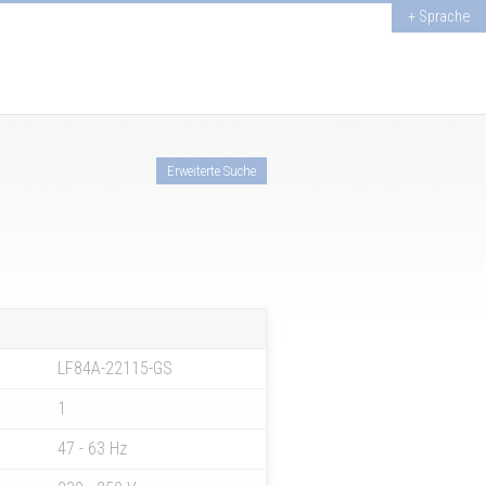
+ Sprache
Erweiterte Suche
LF84A-22115-GS
1
47 - 63 Hz