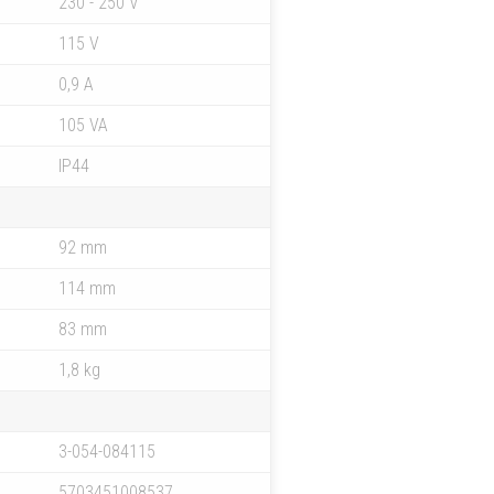
230 - 250 V
115 V
0,9 A
105 VA
IP44
92 mm
114 mm
83 mm
1,8 kg
3-054-084115
5703451008537