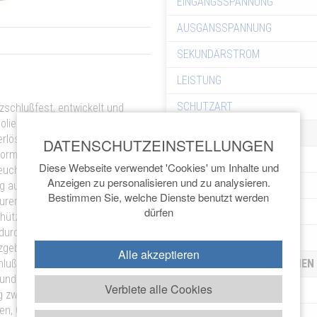
EINGANGSSPANNUNG
AUSGANSSPANNUNG
SEKUNDÄRSTROM
LEISTUNG
SCHUTZART
zschlußfest, entwickelt und
olierte Wicklungen in einem
ABMESSUNGEN
erlöschenden PU- Harz
formator vor aggressiven
BREITE
Diese Webseite verwendet 'Cookies' um Inhalte und
chtigkeit und Korrosion.
Anzeigen zu personalisieren und zu analysieren.
TIEFE
ng auf der Sekundärseite und
Bestimmen Sie, welche Dienste benutzt werden
uren durch eine eingebaute
dürfen
HÖHE
ützt. Die LF-GS Modelle
ldurchführungen. Kompaktes
GEWICHT
tzgebiete: Entwickelt für Geräte
Alle akzeptieren
hluß von 115 V (110-120V)
BESTELLINFORMATIONEN
te und Systeme aus den USA
Verbiete alle Cookies
ARTIKEL-NR
g zwischen der Primär- und
onen, Geräte und Systeme
EAN-NR