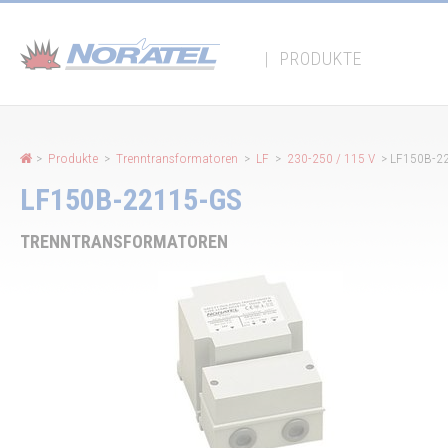
Cookie-Einstellungen
|
PRODUKTE
>
Produkte
>
Trenntransformatoren
>
LF
>
230-250 / 115 V
> LF150B-2
LF150B-22115-GS
TRENNTRANSFORMATOREN