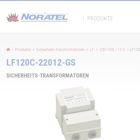
Cookie-Einstellungen
|
PRODUKTE
>
Produkte
>
Sicherheits-transformatoren
>
LF
>
230-250 / 12 V
> LF12
LF120C-22012-GS
SICHERHEITS-TRANSFORMATOREN