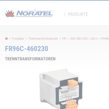
Cookie-Einstellungen
|
PRODUKTE
>
Produkte
>
Trenntransformatoren
>
FR
>
460-480-500 / 230 V
> FR96
FR96C-460230
TRENNTRANSFORMATOREN