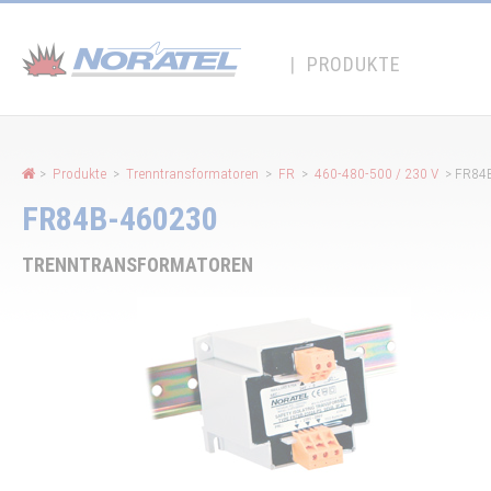
Cookie-Einstellungen
|
PRODUKTE
>
Produkte
>
Trenntransformatoren
>
FR
>
460-480-500 / 230 V
> FR84
FR84B-460230
TRENNTRANSFORMATOREN